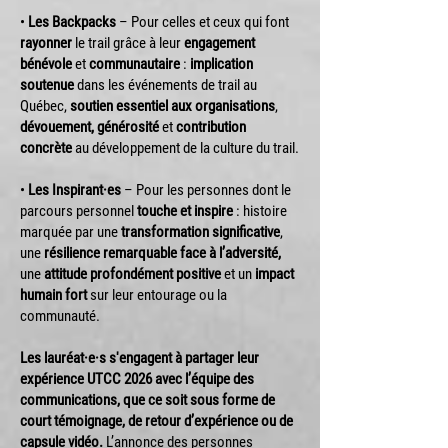
•
Les Backpacks
– Pour celles et ceux qui font
rayonner
le trail grâce à leur
engagement
bénévole
et
communautaire
:
implication
soutenue
dans les événements de trail au
Québec,
soutien essentiel aux organisations
,
dévouement, générosité
et
contribution
concrète
au développement de la culture du trail.
•
Les Inspirant·es
– Pour les personnes dont le
parcours personnel
touche et inspire
: histoire
marquée par une
transformation significative
,
une
résilience remarquable face à l’adversité,
une
attitude profondément positive
et un
impact
humain fort
sur leur entourage ou la
communauté.
Les lauréat·e·s s'engagent à partager leur
expérience UTCC 2026 avec l’équipe des
communications, que ce soit sous forme de
court témoignage, de retour d’expérience ou de
capsule vidéo.
L’annonce des personnes