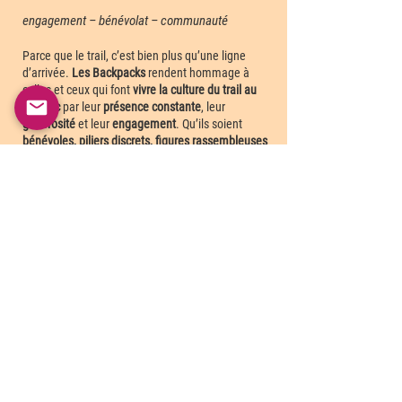
engagement – bénévolat – communauté
Parce que le trail, c’est bien plus qu’une ligne
d’arrivée.
Les Backpacks
rendent hommage à
celles et ceux qui font
vivre la culture du trail au
Québec
par leur
présence constante
, leur
générosité
et leur
engagement
. Qu’ils soient
bénévoles, piliers discrets, figures rassembleuses
ou soutiens indispensables
,
ces athlètes
contribuent au
rayonnement de notre sport
et
méritent une reconnaissance à la hauteur de leur
dévouement
.
Ce programme accepte les candidatures
personnelles ainsi que les mises en nomination
pour un·e autre athlète.​
Critères de sélection
✓ Participation aux événements de trail du
Québec