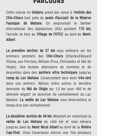
parcours
Cette course en
linéaire
prend son envol à
l’entrée des
Chic-Chocs
tout près du
poste d’accueil de la Réserve
Faunique de Matane
. En empruntant le Sentier
international des Appalaches (SIA) pendant
170 km
,
l’arrivée se fera au
Village de l’UTCC
au pied du
Mont-
Albert
.
La première section de 37 km
vous amènera sur les
premiers sommets des
Chic-Chocs
(Charles-Édouard
Vézina, aux Perches, William Price, Petchedez et Nid de
l’Aigle). Une brutale alternance de montées et de
descentes dans des
sentiers ultra techniques
jusqu’au
camp du Lac Matane
. L’avancement sera donc
très lent
dans ces sentiers. Notons entre autres la dernière
descente du
Nid de l’Aigle
sur 1,5 km pour 400 m de
dénivelé négatif en direction du ravitaillement du Lac
Matane.
La vallée du Lac Matane
vous émerveillera le
temps d’un bon ravitaillement.
La deuxième section de 44 km
débutant en remontant la
vallée du Lac Matane
du côté est et vous mènera
jusqu’au pied du
Mont Nicol Albert
au bord de la
Rivière
Cap-Chat
. Vous traverserez encore une fois plusieurs