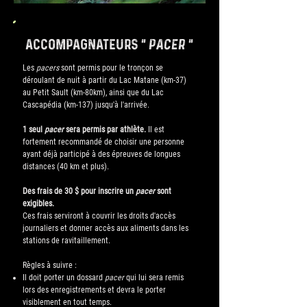
accompagn
at
eurs
" pacer "
Les
pacers
sont permis pour le tronçon se
déroulant de nuit à partir du Lac Matane (km-37)
au Petit Sault (km-80km), ainsi que du Lac
Cascapédia (km-137) jusqu'à l'arrivée.
1 seul
pacer
sera permis par athlète.
Il est
fortement recommandé de choisir une personne
ayant déjà participé à des épreuves de longues
distances (40 km et plus).
Des frais de 30 $ pour inscrire un
pacer
sont
exigibles.
Ces frais serviront à couvrir les droits d'accès
journaliers et donner accès aux aliments dans les
stations de ravitaillement.
Règles à suivre :​
Il doit porter un dossard
pacer
qui lui sera remis
lors des enregistrements et devra le porter
visiblement en tout temps.