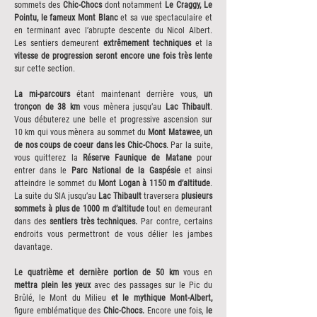
sommets des
Chic-Chocs
dont notamment
Le Craggy, Le
Pointu, le fameux Mont Blanc
et sa vue spectaculaire et
en terminant avec l’abrupte descente du Nicol Albert.
Les sentiers demeurent
extrêmement techniques
et la
vitesse de progression seront encore une fois très lente
sur cette section.
La mi-parcours
étant maintenant derrière vous,
un
tronçon de 38 km
vous mènera jusqu’au
Lac Thibault
.
Vous débuterez une belle et progressive ascension sur
10 km qui vous mènera au sommet du
Mont Matawee
,
un
de nos coups de coeur dans les Chic-Chocs
. Par la suite,
vous quitterez la
Réserve Faunique de Matane
pour
entrer dans le
Parc National de la Gaspésie
et ainsi
atteindre le sommet du
Mont Logan à 1150 m d’altitude
.
La suite du SIA jusqu’au
Lac Thibault
traversera
plusieurs
sommets à plus de 1000 m d’altitude
tout en demeurant
dans des
sentiers très techniques.
Par contre, certains
endroits vous permettront de vous délier les jambes
davantage.
Le quatrième et dernière portion de 50 km
vous en
mettra plein les yeux
avec des passages sur le Pic du
Brûlé, le Mont du Milieu
et le mythique Mont-Albert,
figure emblématique des
Chic-Chocs.
Encore une fois,
le