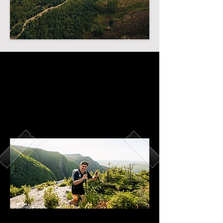
barrières horaires
LAC MATANE : SAMEDI 1 h
PETIT-SAULT : SAMEDI 13 h 50
HUARD (LAC THIBAULT) : DIMANCHE 1 h 10
CASCAPÉDIA : DIMANCHE 6 h 45